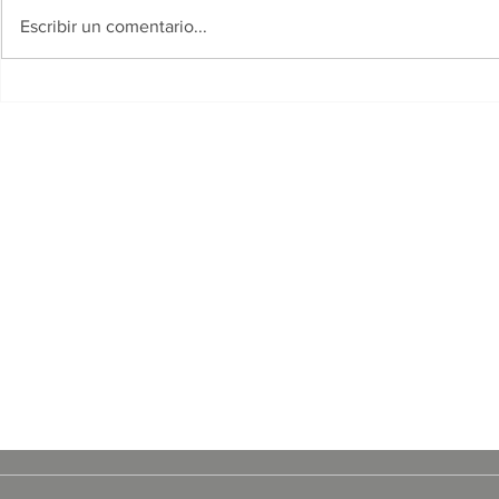
Escribir un comentario...
El Gobierno del Chaco y el
Resistencia
Municipio de Resistencia
solidaridad
lanzaron un amplio
festividad 
cronograma de actividades
en la jornad
para el Mes de los Niños
de Agosto