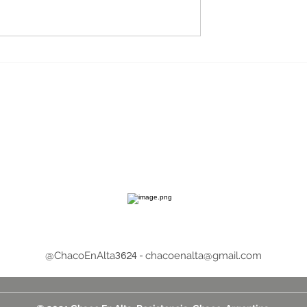
: devoción y
La Casa de Gobierno exhi
 marcan la
la historia constitucional 
de San Cayetano
los gobernadores
a del viernes 7
chaqueños
@ChacoEnAlta
chacoenalta@gmail.com
3624 -