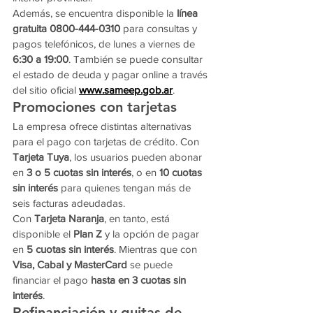
Además, se encuentra disponible la 
línea 
gratuita 0800-444-0310
 para consultas y 
pagos telefónicos, de lunes a viernes de 
6:30 a 19:00
. También se puede consultar 
el estado de deuda y pagar online a través 
del sitio oficial 
www.sameep.gob.ar
.
Promociones con tarjetas
La empresa ofrece distintas alternativas 
para el pago con tarjetas de crédito. Con 
Tarjeta Tuya
, los usuarios pueden abonar 
en 
3 o 5 cuotas sin interés
, o en 
10 cuotas 
sin interés
 para quienes tengan más de 
seis facturas adeudadas.
Con 
Tarjeta Naranja
, en tanto, está 
disponible el 
Plan Z
 y la opción de pagar 
en 
5 cuotas sin interés
. Mientras que con 
Visa, Cabal y MasterCard
 se puede 
financiar el pago 
hasta en 3 cuotas sin 
interés
.
Refinanciación y quitas de 