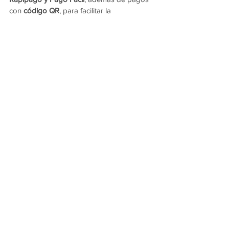
con 
código QR
, para facilitar la 
regularización del servicio.
Ver todo
Entradas recientes