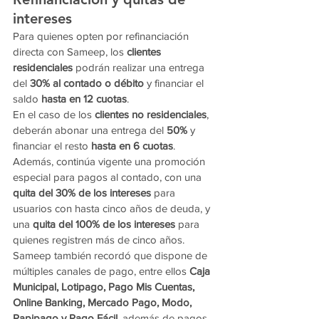
intereses
Para quienes opten por refinanciación 
directa con Sameep, los 
clientes 
residenciales
 podrán realizar una entrega 
del 
30% al contado o débito
 y financiar el 
saldo 
hasta en 12 cuotas
.
En el caso de los 
clientes no residenciales
, 
deberán abonar una entrega del 
50%
 y 
financiar el resto 
hasta en 6 cuotas
.
Además, continúa vigente una promoción 
especial para pagos al contado, con una 
quita del 30% de los intereses
 para 
usuarios con hasta cinco años de deuda, y 
una 
quita del 100% de los intereses
 para 
quienes registren más de cinco años.
Sameep también recordó que dispone de 
múltiples canales de pago, entre ellos 
Caja 
Municipal, Lotipago, Pago Mis Cuentas, 
Online Banking, Mercado Pago, Modo, 
Rapipago y Pago Fácil
, además de pagos 