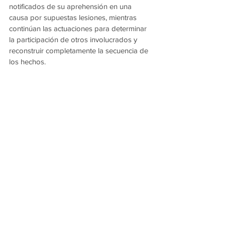
notificados de su aprehensión en una 
causa por supuestas lesiones, mientras 
continúan las actuaciones para determinar 
la participación de otros involucrados y 
reconstruir completamente la secuencia de 
los hechos.
La investigación sigue abierta y no se 
descartan nuevas detenciones en las 
próximas horas
Ver todo
Entradas recientes