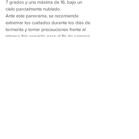
7 grados y una máxima de 16, bajo un 
cielo parcialmente nublado.
Ante este panorama, se recomienda 
extremar los cuidados durante los días de 
tormenta y tomar precauciones frente al 
intenso frío previsto para el fin de semana, 
especialmente en niños, adultos mayores y 
personas en situación de vulnerabilidad.
Ver todo
Entradas recientes