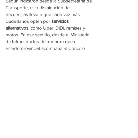
Según indicaron desde la Subsecretaría de 
Transporte, esta disminución de 
frecuencias llevó a que cada vez más 
ciudadanos opten por 
servicios 
alternativos
, como Uber, DiDi, remises y 
motos. En ese sentido, desde el Ministerio 
de Infraestructura informaron que el 
Estado provincial acompaña al Concejo 
Municipal de Resistencia en la búsqueda 
de un 
marco regulatorio
 que ordene el 
funcionamiento de estas plataformas, ante 
una demanda creciente.
Un debate que sigue abierto
Con el aumento que entrará en vigencia el 
12 de enero, el debate sobre el transporte 
público en Resistencia vuelve a quedar 
abierto. Mientras el Gobierno provincial 
sostiene el esquema de subsidios y 
asegura haber cumplido con su parte para 
sostener el sistema, los usuarios reclaman 