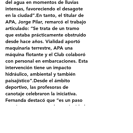
del agua en momentos de lluvias 
intensas, favoreciendo el desagote 
en la ciudad”.En tanto, el titular de 
APA, Jorge Pilar, remarcó el trabajo 
articulado: “Se trata de un tramo 
que estaba prácticamente obstruido 
desde hace años. Vialidad aportó 
maquinaria terrestre, APA una 
máquina flotante y el Club colaboró 
con personal en embarcaciones. Esta 
intervención tiene un impacto 
hidráulico, ambiental y también 
paisajístico”.Desde el ámbito 
deportivo, las profesoras de 
canotaje celebraron la iniciativa. 
Fernanda destacó que “es un paso 
muy importante para la continuidad 
de la disciplina”, mientras que 
Verónica valoró que “estos trabajos 
amplían el recorrido de 
entrenamiento, lo que resulta clave 