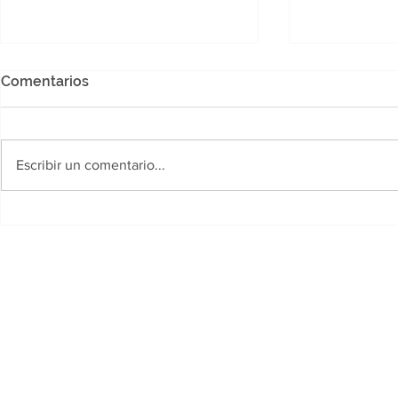
Comentarios
Escribir un comentario...
Polideportivo Jaime Zapata:
Desarrollo
Llega la Copa "Yanina
fortalece la
Torres", un certamen
primera inf
gratuito para futbolistas
siete munic
amateurs