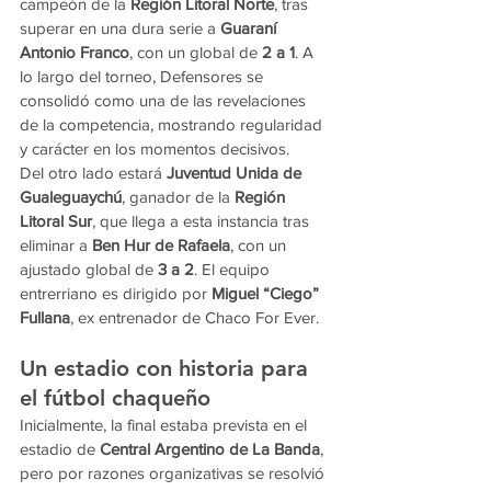
campeón de la 
Región Litoral Norte
, tras 
superar en una dura serie a 
Guaraní 
Antonio Franco
, con un global de 
2 a 1
. A 
lo largo del torneo, Defensores se 
consolidó como una de las revelaciones 
de la competencia, mostrando regularidad 
y carácter en los momentos decisivos.
Del otro lado estará 
Juventud Unida de 
Gualeguaychú
, ganador de la 
Región 
Litoral Sur
, que llega a esta instancia tras 
eliminar a 
Ben Hur de Rafaela
, con un 
ajustado global de 
3 a 2
. El equipo 
entrerriano es dirigido por 
Miguel “Ciego” 
Fullana
, ex entrenador de Chaco For Ever.
Un estadio con historia para 
el fútbol chaqueño
Inicialmente, la final estaba prevista en el 
estadio de 
Central Argentino de La Banda
, 
pero por razones organizativas se resolvió 