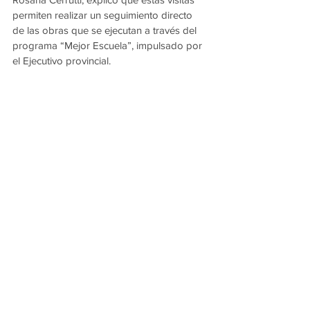
permiten realizar un seguimiento directo 
de las obras que se ejecutan a través del 
programa “Mejor Escuela”, impulsado por 
el Ejecutivo provincial.
En tanto, el vicedirector del 
establecimiento, Daniel Izquierdo, 
agradeció la intervención. “Estamos muy 